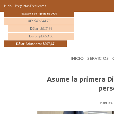
Skip
Inicio
Preguntas Frecuentes
to
Sábado 8 de Agosto de 2026
content
UF:
$40.844,79
Dólar:
$913,86
Euro:
$1.053,08
Dólar Aduanero: $907,67
INICIO
SERVICIOS
Asume la primera Di
pers
PUBLICA