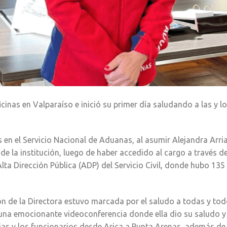
cinas en Valparaíso e inició su primer día saludando a las y l
es en el Servicio Nacional de Aduanas, al asumir Alejandra Arri
e la institución, luego de haber accedido al cargo a través d
lta Dirección Pública (ADP) del Servicio Civil, donde hubo 135
ión de la Directora estuvo marcada por el saludo a todas y to
 una emocionante videoconferencia donde ella dio su saludo y
rias y los funcionarios desde Arica a Punta Arenas, además de