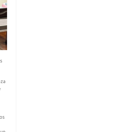
os
aza
e
dos
 un