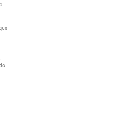
do
rque
l
ndo