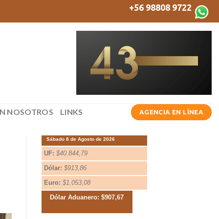
+56 98808 9722
ON NOSOTROS
LINKS
AGENCIA EN LÍNEA
Sábado 8 de Agosto de 2026
UF:
$40.844,79
Dólar:
$913,86
Euro:
$1.053,08
Dólar Aduanero: $907,67