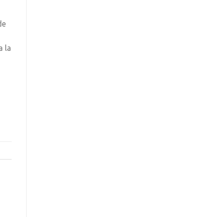
de
a la