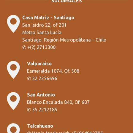
SUCURSALES
Casa Matriz - Santiago
San Isidro 22, of 201
Metro Santa Lucía
Santiago, Región Metropolitana
– Chile
✆
+
(2) 2713300
Valparaíso
Esmeralda 1074, Of. 508
✆
32 2256696
San Antonio
Blanco Encalada 840, Of. 607
✆
35 2212185
Talcahuano