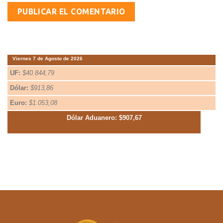
Viernes 7 de Agosto de 2026
UF:
$40.844,79
Dólar:
$913,86
Euro:
$1.053,08
Dólar Aduanero: $907,67