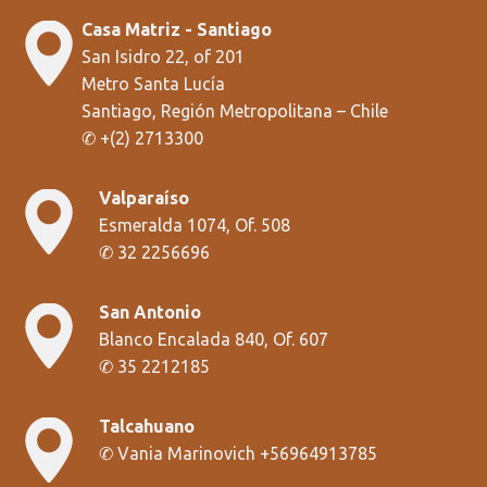
Casa Matriz - Santiago
San Isidro 22, of 201
Metro Santa Lucía
Santiago, Región Metropolitana
– Chile
✆
+
(2) 2713300
Valparaíso
Esmeralda 1074, Of. 508
✆
32 2256696
San Antonio
Blanco Encalada 840, Of. 607
✆
35 2212185
Talcahuano
✆
Vania Marinovich +56964913785