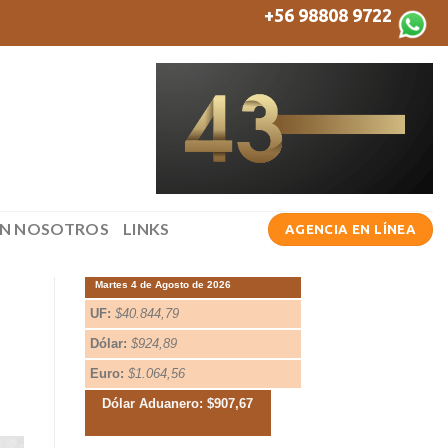
+56 98808 9722
ON NOSOTROS
LINKS
AGENCIA EN LÍNEA
Martes 4 de Agosto de 2026
UF:
$40.844,79
Dólar:
$924,89
Euro:
$1.064,56
Dólar Aduanero: $907,67