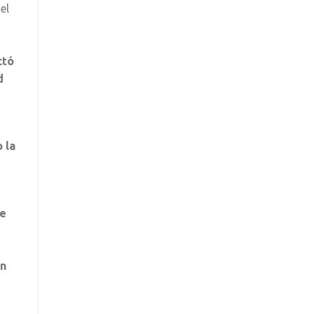
el
ctó
d
 la
de
an