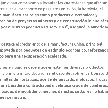
e junio han comenzado a levantar las cuarentenas que afectan 
e ellas el transporte de pasajeros en avión, la hotelería,
el
 de manufacturas tales como productos electrónicos y
zación de proyectos mineros y de construcción lo que afe
por nuestros productos y servicios”, aseguró la autorida
n destaca el crecimiento de la manufactura China,
principal
 apoyada por paquetes de estímulo económico, reforzando
ico para una recuperación acelerada.
iones en junio se debe a que en este mes diversos productos
 la primera mitad del año,
es el caso del cobre, carbonato 
 semillas de hortalizas, aceite de pescado, moluscos, frutas
granel, madera contrachapada, celulosa cruda de coníferas,
y óxidos de molibdeno, muchos de estos sectores no habí
imer semestre.