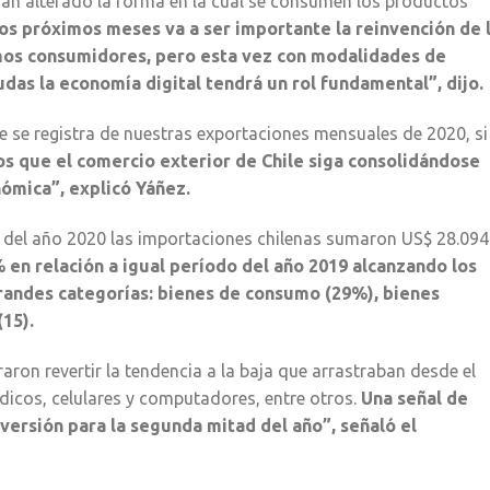
 han alterado la forma en la cual se consumen los productos
s próximos meses va a ser importante la reinvención de 
smos consumidores, pero esta vez con modalidades de
udas la economía digital tendrá un rol fundamental”, dijo.
e se registra de nuestras exportaciones mensuales de 2020, si
s que el comercio exterior de Chile siga consolidándose
ómica”, explicó Yáñez.
s del año 2020 las importaciones chilenas sumaron US$ 28.094
en relación a igual período del año 2019 alcanzando los
 grandes categorías: bienes de consumo (29%), bienes
(15).
aron revertir la tendencia a la baja que arrastraban desde el
icos, celulares y computadores, entre otros.
Una señal de
ersión para la segunda mitad del año”, señaló el