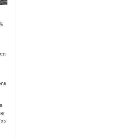
0%
 en
era
a
ue
dos