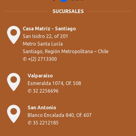
SUCURSALES
Casa Matriz - Santiago
San Isidro 22, of 201
Metro Santa Lucía
Santiago, Región Metropolitana
– Chile
✆
+
(2) 2713300
Valparaíso
Esmeralda 1074, Of. 508
✆
32 2256696
San Antonio
Blanco Encalada 840, Of. 607
✆
35 2212185