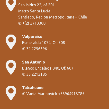
San Isidro 22, of 201
Metro Santa Lucía
Santiago, Región Metropolitana
– Chile
✆
+
(2) 2713300
Valparaíso
Esmeralda 1074, Of. 508
✆
32 2256696
San Antonio
Blanco Encalada 840, Of. 607
✆
35 2212185
Talcahuano
✆
Vania Marinovich +56964913785